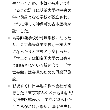
生だったため、本郷から歩いて行
けるこの辺りに明治大学や中央大
学の前身となる学校が設立され、
それに伴って神保町の古本屋街が
誕生した。
高等師範学校が付属学校になった
り、東京高等商業学校が一橋大学
になったりと学校名も変わった。
「学士会」は旧帝国大学の出身者
で組織されている親睦会で、「学
士会館」は会員のための俱楽部施
設。
戦後すぐに日本地図株式会社が発
行した『東京都35区 区分地図帖 戦
災消失区域表示』 で赤く塗られた
ところが焼けた場所。ほぼ消失し