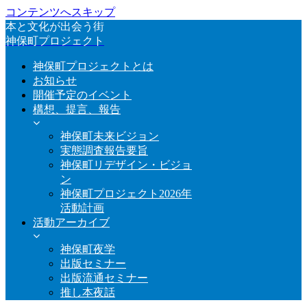
コンテンツへスキップ
本と文化が出会う街
神保町プロジェクト
神保町プロジェクトとは
お知らせ
開催予定のイベント
構想、提言、報告
神保町未来ビジョン
実態調査報告要旨
神保町リデザイン・ビジョ
ン
神保町プロジェクト2026年
活動計画
活動アーカイブ
神保町夜学
出版セミナー
出版流通セミナー
推し本夜話