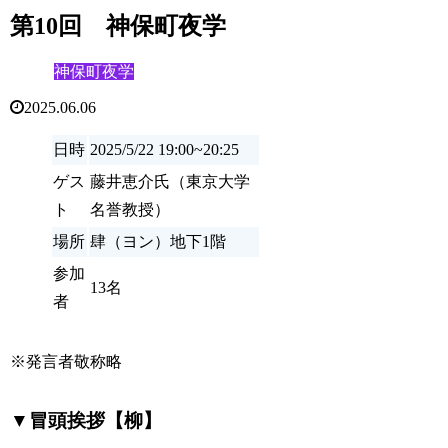
第10回 神保町夜学
神保町夜学
2025.06.06
日時
2025/5/22 19:00~20:25
ゲス
藤井恵介氏（東京大学
ト
名誉教授）
場所
肆（ヨン）地下1階
参加
13名
者
※発言者敬称略
▼冒頭挨拶【柳】