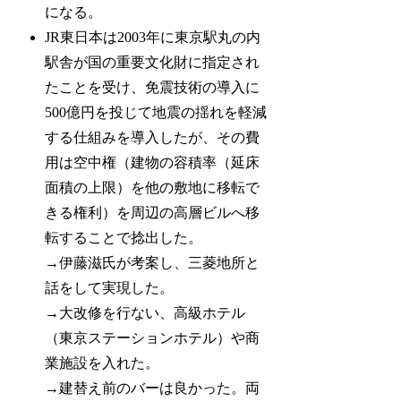
になる。
JR東日本は2003年に東京駅丸の内
駅舎が国の重要文化財に指定され
たことを受け、免震技術の導入に
500億円を投じて地震の揺れを軽減
する仕組みを導入したが、その費
用は空中権（建物の容積率（延床
面積の上限）を他の敷地に移転で
きる権利）を周辺の高層ビルへ移
転することで捻出した。
→伊藤滋氏が考案し、三菱地所と
話をして実現した。
→大改修を行ない、高級ホテル
（東京ステーションホテル）や商
業施設を入れた。
→建替え前のバーは良かった。両