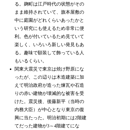
る。麹町は江戸時代の状態がその
まま維持されていて、旗本屋敷の
中に庭園がどれくらいあったかと
いう研究にも使えるため非常に便
利。色が付いているため見ていて
楽しく、いろいろ新しい発見もあ
る。趣味で額装して飾っている人
もいるくらい。
関東大震災で東京は焼け野原にな
ったが、この辺りは木造建築に加
えて明治政府が造った煉瓦や石造
りの赤い建物が壊滅的な被害を受
けた。震災後、後藤新平（当時の
内務大臣）が中心となり東京の復
興に当たった。明治初期には2階建
てだった建物が3～4階建てにな