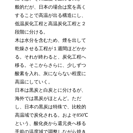
般的だが、日本の場合は窯を高く
することで高温が出る構造にし、
低温炭化工程と高温炭化工程と２
段階に分ける。
木は水分を含むため、煙を出して
乾燥させる工程が１週間ほどかか
る。それが終わると、炭化工程へ
移る。そこからさらに、少しずつ
酸素を入れ、灰にならない程度に
高温にしていく。
日本は黒炭と白炭とに分けるが、
海外では黒炭がほとんど。ただ
し、日本の黒炭は特殊で、比較的
高温域で炭化される。およそ850℃
という、酸化炎から還元炎へ移る
手前の温度域で調整しながら焼き