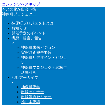
コンテンツへスキップ
本と文化が出会う街
神保町プロジェクト
神保町プロジェクトとは
お知らせ
開催予定のイベント
構想、提言、報告
神保町未来ビジョン
実態調査報告要旨
神保町リデザイン・ビジョ
ン
神保町プロジェクト2026年
活動計画
活動アーカイブ
神保町夜学
出版セミナー
出版流通セミナー
推し本夜話