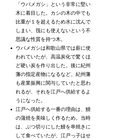
「ウバメガシ」という非常に堅い
木に着目した。カシの木の中でも
比重が１を超えるため水に沈んで
しまい、筏にも使えないという不
思議な性質を持つ木。
ウバメガシは和歌山県では薪に使
われていたが、高温炭化で驚くほ
ど硬い炭を作り出した。後に紀州
藩の指定産物になるなど、紀州藩
も産業振興に関与していたと思わ
れるが、それを江戸へ供給するよ
うになった。
江戸へ供給する一番の理由は、鰻
の蒲焼を美味しく作るため。当時
は、ぶつ切りにした鰻を串焼きに
して食べていたが、江戸っ子はせ