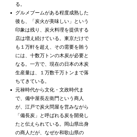
る。
グルメブームがある程度成熟した
後も、「炭火が美味しい」という
印象は残り、炭火料理を提供する
店は増え続けている。東京だけで
も１万軒を超え、その需要を賄う
には、十数万トンの木炭が必要と
なる。一方で、現在の日本の木炭
生産量は、１万数千万トンまで落
ちてきている。
元禄時代から文化・文政時代ま
で、備中屋長左衛門という商人
が、江戸で炭火問屋を営みながら
「備長炭」と呼ばれる炭を開発し
たと伝えられている。岡山県出身
の商人だが、なぜか和歌山県の