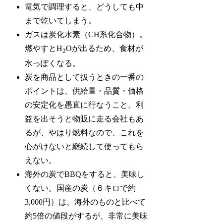
電気で調理すると、どうしても中
まで乾いてしまう。
ガスは炭化水素（CH系化合物）。
燃やすとH
Oが出るため、食材が
2
水っぽくなる。
炭を商品として扱うときの一番の
ポイントは、供給量・品質・価格
の安定化を愚直に行なうこと。利
益を出そうと物販に走る会社もあ
るが、やはり燃料なので、これを
心がけないと継続して使ってもら
えない。
海外の炭でBBQをすると、美味し
くない。国産の炭（６キロで約
3,000円）は、海外のものと比べて
約5倍の値段がするが、非常に美味