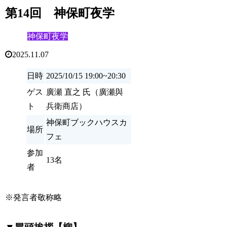
第14回 神保町夜学
神保町夜学
2025.11.07
日時
2025/10/15 19:00~20:30
ゲス
廣瀬 直之 氏（廣瀬與
ト
兵衛商店）
神保町ブックハウスカ
場所
フェ
参加
13名
者
※発言者敬称略