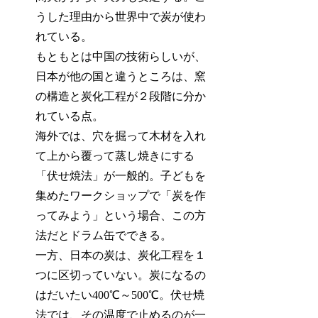
うした理由から世界中で炭が使わ
れている。
もともとは中国の技術らしいが、
日本が他の国と違うところは、窯
の構造と炭化工程が２段階に分か
れている点。
海外では、穴を掘って木材を入れ
て上から覆って蒸し焼きにする
「伏せ焼法」が一般的。子どもを
集めたワークショップで「炭を作
ってみよう」という場合、この方
法だとドラム缶でできる。
一方、日本の炭は、炭化工程を１
つに区切っていない。炭になるの
はだいたい400℃～500℃。伏せ焼
法では、その温度で止めるのが一