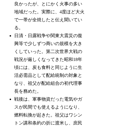
良かったが、とにかく火事の多い
地域だった。実際に、4度ほど大火
で一帯が全焼したと伝え聞いてい
る。
日清・日露戦争や関東大震災の復
興等で少しずつ商いの規模を大き
くしていった。第二次世界大戦の
戦況が厳しくなってきた昭和18年
頃には、炭も食料と同じように生
活必需品として配給統制の対象と
なり、祖父が配給組合の初代理事
長を務めた。
戦後は、軍事物資だった電気やガ
スが民間でも使えるようになり、
燃料転換が起きた。祖父はワシン
トン講和条約の折に渡米し、庶民