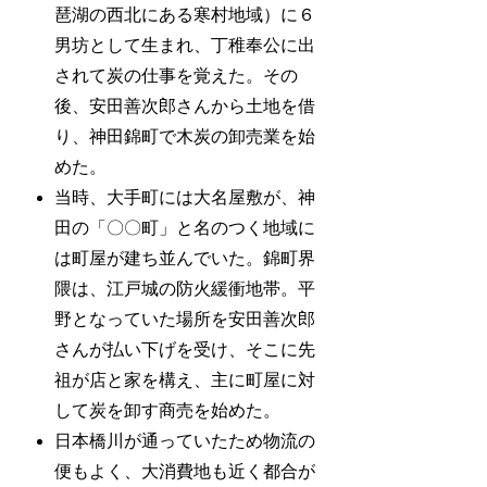
琶湖の西北にある寒村地域）に６
男坊として生まれ、丁稚奉公に出
されて炭の仕事を覚えた。その
後、安田善次郎さんから土地を借
り、神田錦町で木炭の卸売業を始
めた。
当時、大手町には大名屋敷が、神
田の「〇〇町」と名のつく地域に
は町屋が建ち並んでいた。錦町界
隈は、江戸城の防火緩衝地帯。平
野となっていた場所を安田善次郎
さんが払い下げを受け、そこに先
祖が店と家を構え、主に町屋に対
して炭を卸す商売を始めた。
日本橋川が通っていたため物流の
便もよく、大消費地も近く都合が