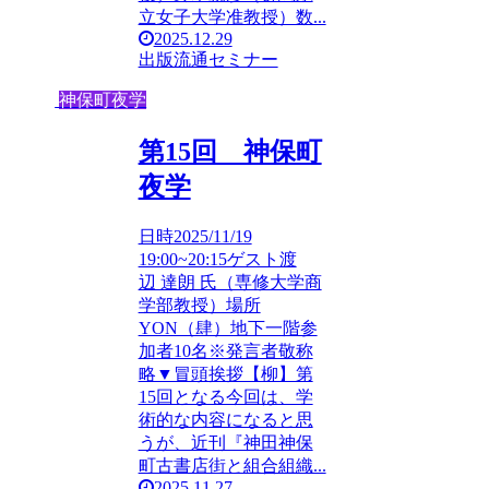
立女子大学准教授）数...
2025.12.29
出版流通セミナー
神保町夜学
第15回 神保町
夜学
日時2025/11/19
19:00~20:15ゲスト渡
辺 達朗 氏（専修大学商
学部教授）場所
YON（肆）地下一階参
加者10名※発言者敬称
略▼冒頭挨拶【柳】第
15回となる今回は、学
術的な内容になると思
うが、近刊『神田神保
町古書店街と組合組織...
2025.11.27