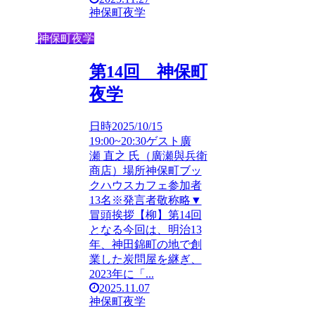
神保町夜学
神保町夜学
第14回 神保町
夜学
日時2025/10/15
19:00~20:30ゲスト廣
瀬 直之 氏（廣瀬與兵衛
商店）場所神保町ブッ
クハウスカフェ参加者
13名※発言者敬称略▼
冒頭挨拶【柳】第14回
となる今回は、明治13
年、神田錦町の地で創
業した炭問屋を継ぎ、
2023年に「...
2025.11.07
神保町夜学