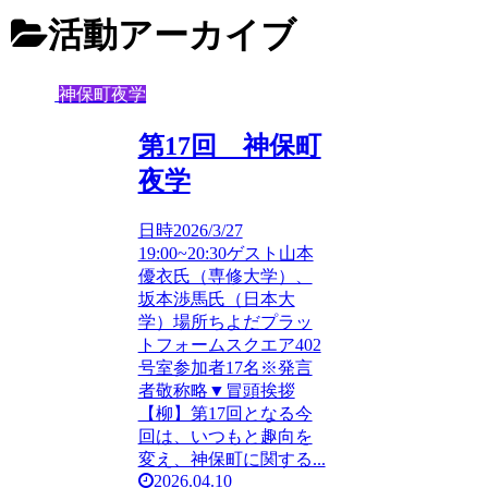
活動アーカイブ
神保町夜学
第17回 神保町
夜学
日時2026/3/27
19:00~20:30ゲスト山本
優衣氏（専修大学）、
坂本渉馬氏（日本大
学）場所ちよだプラッ
トフォームスクエア402
号室参加者17名※発言
者敬称略▼冒頭挨拶
【柳】第17回となる今
回は、いつもと趣向を
変え、神保町に関する...
2026.04.10