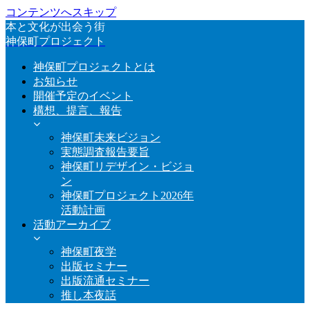
コンテンツへスキップ
本と文化が出会う街
神保町プロジェクト
神保町プロジェクトとは
お知らせ
開催予定のイベント
構想、提言、報告
神保町未来ビジョン
実態調査報告要旨
神保町リデザイン・ビジョ
ン
神保町プロジェクト2026年
活動計画
活動アーカイブ
神保町夜学
出版セミナー
出版流通セミナー
推し本夜話