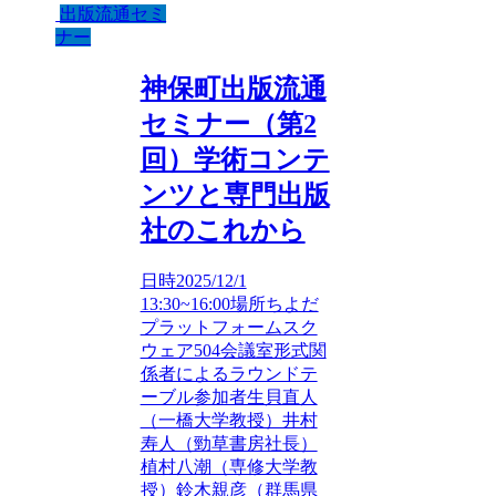
出版流通セミ
ナー
神保町出版流通
セミナー（第2
回）学術コンテ
ンツと専門出版
社のこれから
日時2025/12/1
13:30~16:00場所ちよだ
プラットフォームスク
ウェア504会議室形式関
係者によるラウンドテ
ーブル参加者生貝直人
（一橋大学教授）井村
寿人（勁草書房社長）
植村八潮（専修大学教
授）鈴木親彦（群馬県