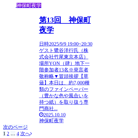
神保町夜学
第13回 神保町
夜学
日時2025/9/9 19:00~20:30
ゲスト鷺谷洋行氏（株
式会社竹尾東京本店）
場所YON（肆）地下一
階参加者13名※発言者
敬称略▼冒頭挨拶【草
薙】本日は、約7,000種
類のファインペーパー
（豊かな色や風合いを
持つ紙）を取り扱う専
門商社...
2025.10.10
神保町夜学
次のページ
1
2
…
4
次へ