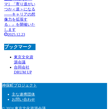
マ］「寄り道がい
つか＜道＞になる
――キャリアの想
像力を拡張す
る」』を開催いた
します
2025.12.23
ブックマーク
東京文化資
源会議
合同会社
DRUM UP
神保町プロジェクト
主な連携団体
お問い合わせ
© 2024 東京文化資源会議.