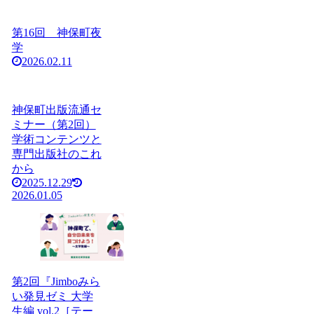
第16回 神保町夜
学
2026.02.11
神保町出版流通セ
ミナー（第2回）
学術コンテンツと
専門出版社のこれ
から
2025.12.29
2026.01.05
第2回『Jimboみら
い発見ゼミ 大学
生編 vol.2［テー