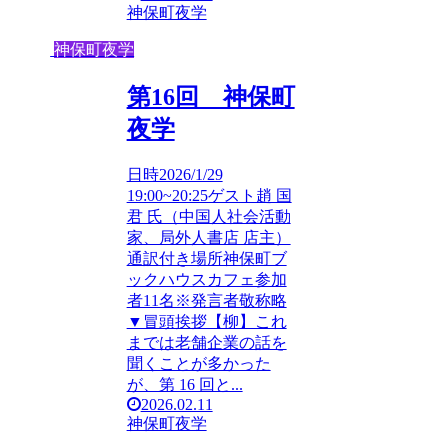
神保町夜学
神保町夜学
第16回 神保町
夜学
日時2026/1/29
19:00~20:25ゲスト趙 国
君 氏（中国人社会活動
家、局外人書店 店主）
通訳付き場所神保町ブ
ックハウスカフェ参加
者11名※発言者敬称略
▼冒頭挨拶【柳】これ
までは老舗企業の話を
聞くことが多かった
が、第 16 回と...
2026.02.11
神保町夜学