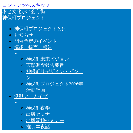
コンテンツへスキップ
本と文化が出会う街
神保町プロジェクト
神保町プロジェクトとは
お知らせ
開催予定のイベント
構想、提言、報告
神保町未来ビジョン
実態調査報告要旨
神保町リデザイン・ビジョ
ン
神保町プロジェクト2026年
活動計画
活動アーカイブ
神保町夜学
出版セミナー
出版流通セミナー
推し本夜話