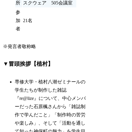
所
スクウェア 505会議室
参
加
21名
者
※発言者敬称略
▼冒頭挨拶【植村】
専修大学・植村八潮ゼミナールの
学生たちが制作した雑誌
『re@lize』について、中心メンバ
ーだった石原楓さんから「雑誌制
作で学んだこと」「制作時の苦労
や楽しみ」、そして「活動を通し
て知った神保町の魅力」を学生目